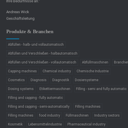
Ihre Bedürfnisse an.”
Andreas Wick
Geschäftsleitung
Produkte & Branchen
Abfüllen - halb- und vollautomatisch
Abfüllen und Verschließen - halbautomatisch
Abfüllen und Verschließen - vollautomatisch
Abfüllmaschinen
Branche
Capping machines
Chemical industry
Chemische Industrie
Cosmetics
Diagnosis
Diagnostik
Dosiersysteme
Dosing systems
Etikettiermaschinen
Filling - semi and fully automatic
Filling and capping - fully automatic
Filling and capping - semi-automatically
Filling machines
Filling machines
food industry
Füllmaschinen
Industry sectors
Kosmetik
Lebensmittelindustrie
Pharmaceutical industry